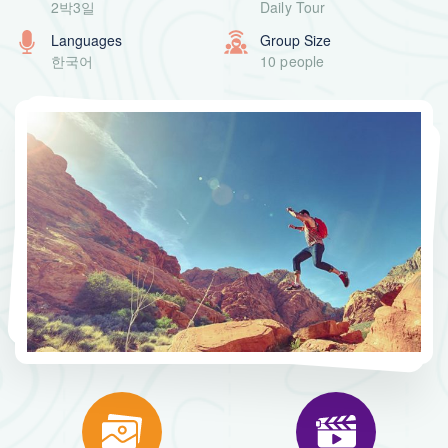
2박3일
Daily Tour
Languages
Group Size
한국어
10 people