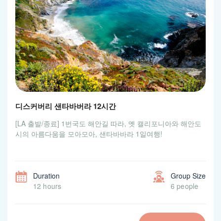
디스커버리 샌타바버라 12시간
[LA 출발/종료] 1번국도 해안길 따라, 옛 캘리포니아와 해안도
시의 아름다움을 모아모아, 샌타바바라 1일여행!
Duration
Group Size
12 hours
6 people