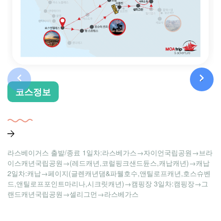
‹
›
코스정보
하
라스베이거스 출발/종료 1일차:라스베가스→자이언국립공원→브라
능
이스캐년국립공원→(레드캐년,코럴핑크샌드듄스,캐납캐년)→캐납
$
2일차:캐납→페이지(글렌캐년댐&파웰호수,앤틸로프캐년,호스슈벤
드,앤틸로프포인트마리나,시크릿캐년)→캠핑장 3일차:캠핑장→그
랜드캐년국립공원→셀리그먼→라스베가스