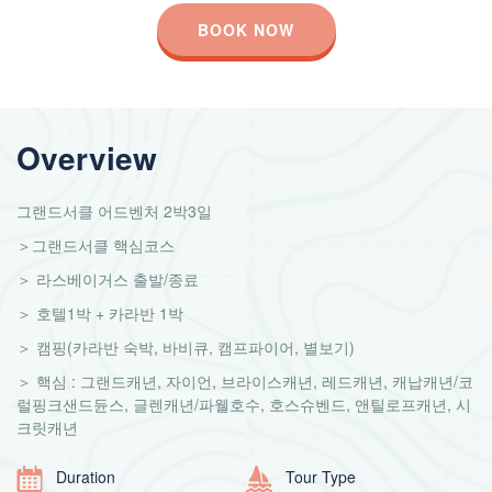
BOOK NOW
Overview
그랜드서클 어드벤처 2박3일
＞그랜드서클 핵심코스
＞ 라스베이거스 출발/종료
＞ 호텔1박 + 카라반 1박
＞ 캠핑(카라반 숙박, 바비큐, 캠프파이어, 별보기)
＞ 핵심 : 그랜드캐년, 자이언, 브라이스캐년, 레드캐년, 캐납캐년/코
럴핑크샌드듄스, 글렌캐년/파웰호수, 호스슈벤드, 앤틸로프캐년, 시
크릿캐년
Duration
Tour Type