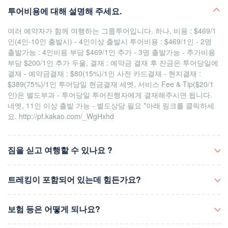
투어비용에 대해 설명해 주세요.
여러 예약자가 함께 여행하는 그룹투어입니다. 하나, 비용 : $469/1
인(4인-10인 출발시) - 4인이상 출발시 투어비용 : $469/1인 - 2명
출발가능 : 4인비용 부담 $469/1인 추가 - 3명 출발가능 - 추가비용
부담 $200/1인 추가 두울, 결재 : 예약금 결재 후 잔금은 투어당일에
결재 - 예약금결재 : $80(15%)/1인 사전 카드결재 - 현지결재 :
$389(75%)/1인 투어당일 현금결재 세엣, 서비스 Fee & Tip($20/1
인)은 별도부과 - 투어당일 투어진행자에게 결재해주시면 됩니다.
네엣, 11인 이상 출발 가능 - 별도상담 필요 *아래 링크를 클릭하세
요. http://pf.kakao.com/_WgHxhd
짐을 싣고 여행할 수 있나요 ?
차에 싣고 투어하시면 되요. 공간부족시 MGM 그랜드호텔 물품보관
트레킹이 포함되어 있는데 힘든가요?
소 이용($6~12/1개) *총 투어인원이 정해지면 짐보관 관련 안내 드
립니다.
최소의 거리/최적의 코스, 1마일 내외 거리, 어린이도 동행가능 합니
보험 등은 어떻게 되나요?
다.