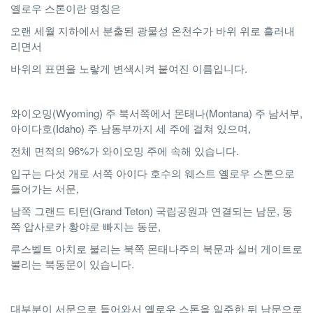
옐로우 스톤이란 명칭은
오랜 세월 지하에서 분출된 광물성 온천수가 바위 위로 흘러내
리면서
바위의 표면을 노랗게 변색시켜 붙여진 이름입니다.
와이오밍(Wyoming) 주 북서쪽에서 몬태나(Montana) 주 남서부,
아이다호(Idaho) 주 남동부까지 세 주에 걸쳐 있으며,
전체 면적의 96%가 와이오밍 주에 속해 있습니다.
입구는 다섯 개로 서쪽 아이다 호수의 웨스트 옐로우 스톤으로
들어가는 서문,
남쪽 그랜드 티턴(Grand Teton) 국립공원과 연결되는 남문, 동
쪽 압사로카 황야로 빠지는 동문,
루스벨트 아치로 불리는 북쪽 몬태나주의 북문과 실버 게이트로
불리는 북동문이 있습니다.
대부분이 서문으로 들어와서 옐로우 스톤을 일주한 뒤 남문으로