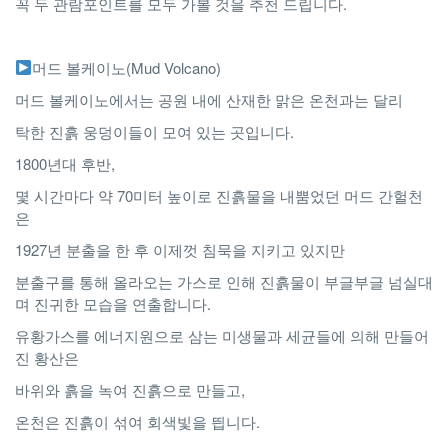
꼭 두 관람포인트를 모두 가볼 것을 추천 드립니다.
머드 볼케이노(Mud Volcano)
머드 볼케이노에서는 공원 내에 산재한 맑은 온천과는 달리
탁한 진흙 웅덩이들이 모여 있는 곳입니다.
1800년대 후반,
몇 시간마다 약 70미터 높이로 진흙물을 내뿜었던 머드 간헐천
은
1927년 분출을 한 후 이제껏 침묵을 지키고 있지만
분출구를 통해 올라오는 가스로 인해 진흙물이 부글부글 넘실대
며 진귀한 모습을 연출합니다.
유황가스를 에너지원으로 삼는 미생물과 세균들에 의해 만들어
진 황산은
바위와 흙을 녹여 진흙으로 만들고,
온천은 진흙이 섞여 회색빛을 띕니다.