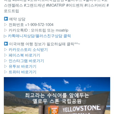
스앤젤레스 #그랜드캐년 #MOATRIP #어드벤처 #디스커버리 #
로드트립
예약 상담
▷ 전화번호 +1-909-572-1004
▷ 카카오톡ID : 모아트립 또는 moatrip
▷ 카톡매니져상담/플러스친구상담 클릭
미국여행 여행 정보가 필요하실때 클릭^^~
▷ 카카오스토리 소식받기
▷ 페이스북 바로가기
▷ 인스타그램 바로가기
▷ 유투브 바로가기
▷ 트위터 바로가기