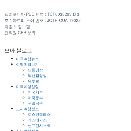
캘리포니아 PUC 번호 : TCP0038293-B 3
조슈아트리 투어 번호 : JOTR-CUA-19022
각종 보장보험
전직원 CPR 보유
모아 블로그
미국여행뉴스
여행미리보기
드론영상
액션캠영상
유투브
미국여행칼럼
미국서부
미국동부
국립공원
도시여행정보
로스앤젤레스
라스베가스
샌프란시스코
자연여행정보