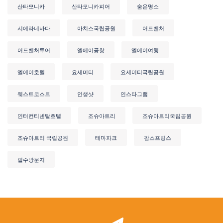
산타모니카
산타모니카피어
숨은명소
시에라네바다
아치스국립공원
어드벤처
어드벤처투어
엘에이공항
엘에이여행
엘에이호텔
요세미티
요세미티국립공원
웨스트코스트
인생샷
인스타그램
인터컨티넨탈호텔
조슈아트리
조슈아트리국립공원
조슈아트리 국립공원
테마파크
팜스프링스
필수방문지