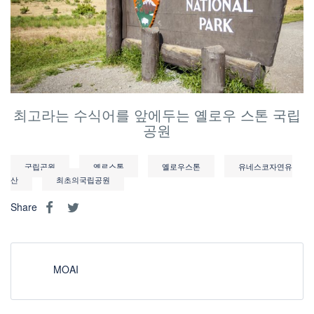
최고라는 수식어를 앞에두는 옐로우 스톤 국립
공원
국립공원
옐로스톤
옐로우스톤
유네스코자연유
산
최초의국립공원
Share
MOAI