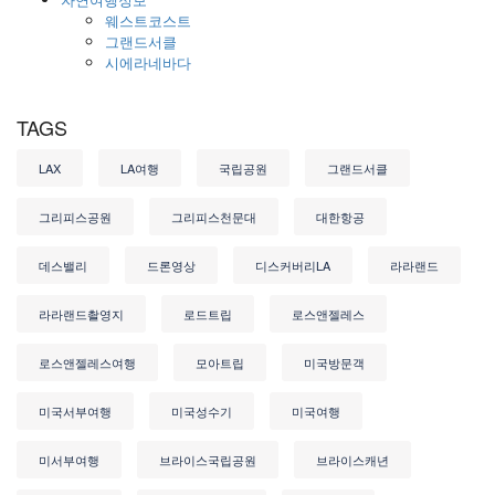
웨스트코스트
그랜드서클
시에라네바다
TAGS
LAX
LA여행
국립공원
그랜드서클
그리피스공원
그리피스천문대
대한항공
데스밸리
드론영상
디스커버리LA
라라랜드
라라랜드촬영지
로드트립
로스앤젤레스
로스앤젤레스여행
모아트립
미국방문객
미국서부여행
미국성수기
미국여행
미서부여행
브라이스국립공원
브라이스캐년