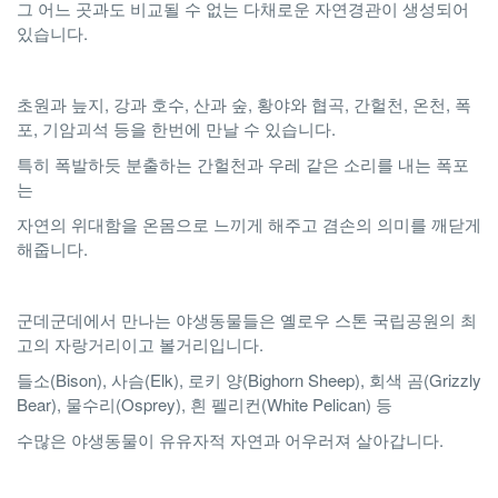
그 어느 곳과도 비교될 수 없는 다채로운 자연경관이 생성되어
있습니다.
초원과 늪지, 강과 호수, 산과 숲, 황야와 협곡, 간헐천, 온천, 폭
포, 기암괴석 등을 한번에 만날 수 있습니다.
특히 폭발하듯 분출하는 간헐천과 우레 같은 소리를 내는 폭포
는
자연의 위대함을 온몸으로 느끼게 해주고 겸손의 의미를 깨닫게
해줍니다.
군데군데에서 만나는 야생동물들은 옐로우 스톤 국립공원의 최
고의 자랑거리이고 볼거리입니다.
들소(Bison), 사슴(Elk), 로키 양(Bighorn Sheep), 회색 곰(Grizzly
Bear), 물수리(Osprey), 흰 펠리컨(White Pelican) 등
수많은 야생동물이 유유자적 자연과 어우러져 살아갑니다.