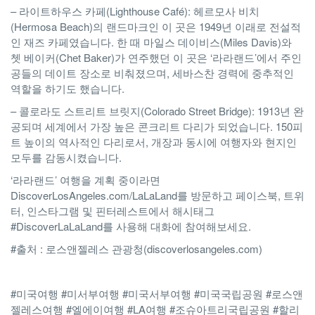
– 라이트하우스 카페(Lighthouse Café): 헤르모사 비치
(Hermosa Beach)의 랜드마크인 이 곳은 1949년 이래로 전설적
인 재즈 카페였습니다. 한 때 마일스 데이비스(Miles Davis)와
쳇 베이커(Chet Baker)가 연주했던 이 곳은 ‘라라랜드’에서 주인
공들의 데이트 장소로 비춰졌으며, 세바스찬 경력에 중추적인
역할을 하기도 했습니다.
– 콜로라도 스트리트 브릿지(Colorado Street Bridge): 1913년 완
공되며 세계에서 가장 높은 콘크리트 다리가 되었습니다. 150피
트 높이의 역사적인 다리로서, 개장과 동시에 여행자와 현지인
모두를 감동시켰습니다.
‘라라랜드’ 여행을 계획 중이라면
DiscoverLosAngeles.com/LaLaLand를 방문하고 페이스북, 트위
터, 인스타그램 및 핀터레스트에서 해시태그
#DiscoverLaLaLand를 사용해 대화에 참여해보세요.
#출처 : 로스앤젤레스 관광청(discoverlosangeles.com)
#미국여행 #미서부여행 #미국서부여행 #미국국립공원 #로스앤
젤레스여행 #엘에이여행 #LA여행 #조슈아트리국립공원 #할리