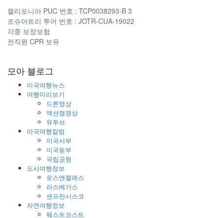
캘리포니아 PUC 번호 : TCP0038293-B 3
조슈아트리 투어 번호 : JOTR-CUA-19022
각종 보장보험
전직원 CPR 보유
모아 블로그
미국여행뉴스
여행미리보기
드론영상
액션캠영상
유투브
미국여행칼럼
미국서부
미국동부
국립공원
도시여행정보
로스앤젤레스
라스베가스
샌프란시스코
자연여행정보
웨스트코스트