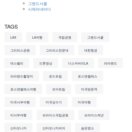
그랜드서클
시에라네바다
TAGS
LAX
LA여행
국립공원
그랜드서클
그리피스공원
그리피스천문대
대한항공
데스밸리
드론영상
디스커버리LA
라라랜드
라라랜드촬영지
로드트립
로스앤젤레스
로스앤젤레스여행
모아트립
미국방문객
미국서부여행
미국성수기
미국여행
미서부여행
브라이스국립공원
브라이스캐년
산타모니카
산타모니카피어
숨은명소