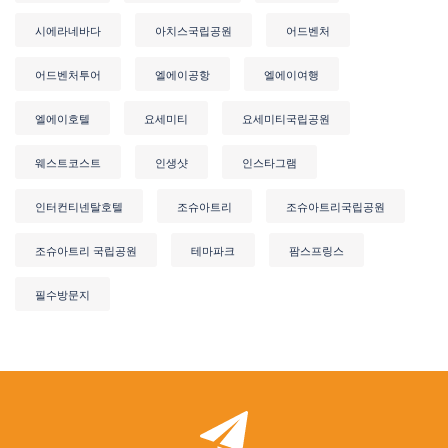
시에라네바다
아치스국립공원
어드벤처
어드벤처투어
엘에이공항
엘에이여행
엘에이호텔
요세미티
요세미티국립공원
웨스트코스트
인생샷
인스타그램
인터컨티넨탈호텔
조슈아트리
조슈아트리국립공원
조슈아트리 국립공원
테마파크
팜스프링스
필수방문지