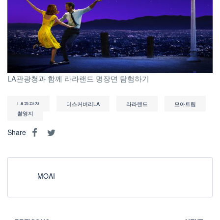
LA관광청과 함께 라라랜드 명장면 탐험하기
LA관광청
디스커버리LA
라라랜드
모아트립
촬영지
Share
MOAI