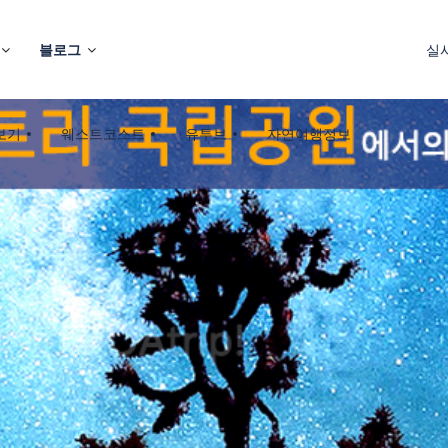
블로그
실
보기
웨스트코스트
유투브
자연여행정보