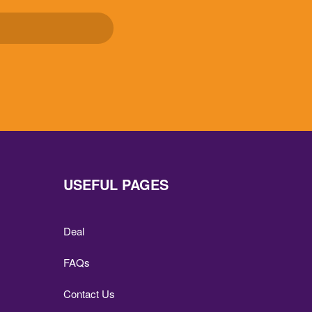
USEFUL PAGES
Deal
FAQs
Contact Us