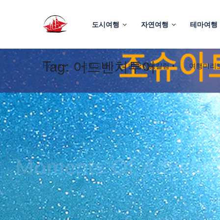
도시여행
자연여행
테마여행
Tag:
어드벤처투어
Home
국립공원
미국여행칼럼
여행미리