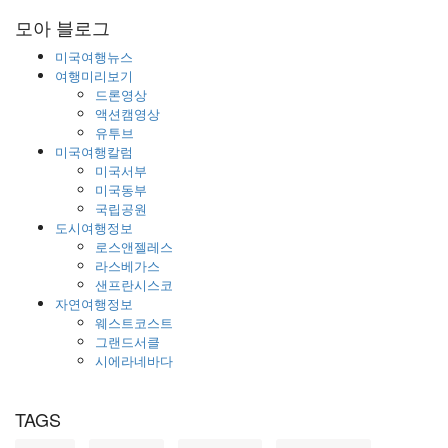
모아 블로그
미국여행뉴스
여행미리보기
드론영상
액션캠영상
유투브
미국여행칼럼
미국서부
미국동부
국립공원
도시여행정보
로스앤젤레스
라스베가스
샌프란시스코
자연여행정보
웨스트코스트
그랜드서클
시에라네바다
TAGS