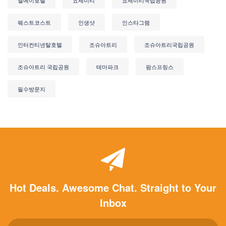
웨스트코스트
인생샷
인스타그램
인터컨티넨탈호텔
조슈아트리
조슈아트리국립공원
조슈아트리 국립공원
테마파크
팜스프링스
필수방문지
Hot Deals. Awesome Chat. Straight to Your
Inbox