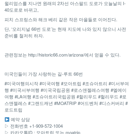
윌리엄스를 지나면 원래의 2차선 아스팔드 도로가 오늘날의 I-
40도로로 바뀌고,
피치 스프링스와 해크 베리 같은 작은 마을들로 이어진다.
단, ‘오리지널 66번 도로’는 현재 지도에 나와 있지 않으니 사전
준비를 철저히 하자.
관련정보는 http://historic66.com/arizona/에서 얻을 수 있다.
미국인들이 가장 사랑하는 길-루트 66번
#미국여행의시작 #미국여행 #모아트립 #조슈아트리 #미서부여
행 #미국서부여행 #미국국립공원 #로스앤젤레스여행 #엘에이
여행 #LA여행 #조슈아트리국립공원 #할리우드 #헐리우드 #로
스앤젤레스 #그랜드캐년 #MOATRIP #어드벤처 #디스커버리 #
로드트립
예약 상담
▷ 전화번호 +1-909-572-1004
▷ 카카오톡ID : 모아트립 또는 moatrip