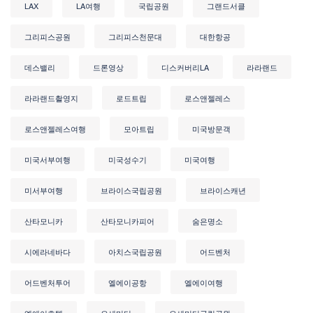
LAX
LA여행
국립공원
그랜드서클
그리피스공원
그리피스천문대
대한항공
데스밸리
드론영상
디스커버리LA
라라랜드
라라랜드촬영지
로드트립
로스앤젤레스
로스앤젤레스여행
모아트립
미국방문객
미국서부여행
미국성수기
미국여행
미서부여행
브라이스국립공원
브라이스캐년
산타모니카
산타모니카피어
숨은명소
시에라네바다
아치스국립공원
어드벤처
어드벤처투어
엘에이공항
엘에이여행
엘에이호텔
요세미티
요세미티국립공원