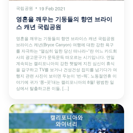
국립공원
19 Feb 2021
영혼을 깨우는 기둥들의 향연 브라이
스 캐년 국립공원
영혼을 깨우는 기둥들의 향연 브라이스 캐년 국립공원
브라이스 캐년(Bryce Canyon) 여행에 대한 강한 욕구
를 자극하는 “열심히 일한 당신 떠나라~”란 어느 카드회
사의 광고문구가 문득문득 떠오르는 시기입니다. 연일
계속되는 캘리포니아의 강한 햇발에 지친 심신이 휴식
을 갈구하고 TV를 보거나 건성건성 잡지를 넘기다가 여
행지 관련 사진이 보이면 두눈이 ‘번~뜩’, 노동절연휴 이
야기에 귀가 ‘쫑~끗’대는 캘리포니아의 8월! 평범한 일
상에서 탈출하고픈 이들, […]