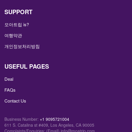
SUPPORT
모아트립 is?
여행약관
개인정보처리방침
USEFUL PAGES
Deal
FAQs
Contact Us
Business Number:
+1 9095721004
611 S. Catalina st #409, Los Angeles, CA 90005
Complaints/Enquiries: (Email) info@moatrip.com