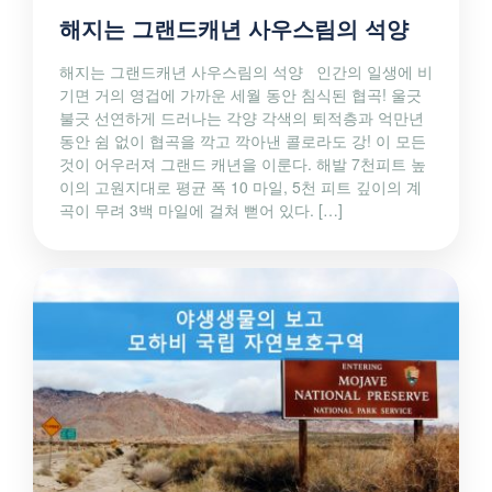
해지는 그랜드캐년 사우스림의 석양
해지는 그랜드캐년 사우스림의 석양 인간의 일생에 비
기면 거의 영겁에 가까운 세월 동안 침식된 협곡! 울긋
불긋 선연하게 드러나는 각양 각색의 퇴적층과 억만년
동안 쉼 없이 협곡을 깍고 깍아낸 콜로라도 강! 이 모든
것이 어우러져 그랜드 캐년을 이룬다. 해발 7천피트 높
이의 고원지대로 평균 폭 10 마일, 5천 피트 깊이의 계
곡이 무려 3백 마일에 걸쳐 뻗어 있다. […]