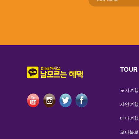
TOUR
도시여행
자연여행
테마여행
모아블로