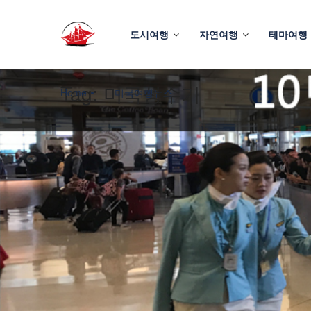
도시여행
자연여행
테마여행
Tag:
미국성수기
Home
미국여행뉴스