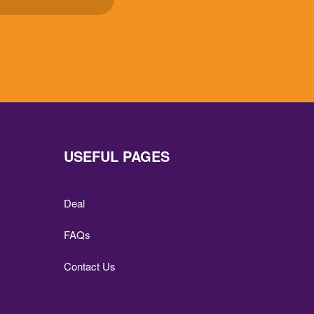
USEFUL PAGES
Deal
FAQs
Contact Us