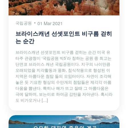
국립공원
01 Mar 2021
브라이스캐년 선셋포인트 비구름 걷히
는 순간
브라이스캐년 선셋포인트 비구름 걷히는 순간 미국 유
타주 관광청이 ‘국립공원 빅5’라 칭하는 공원 중 최고는
단연코 브라이스 캐년 국립공원이다. 지구의 나이만큼
오래되었을 지각활동과 풍화, 침식작용으로 형성된 이
지역은 아름다운 첨탑 들의 모임터이다. 자연이 조각해
놓은 듯 기묘한 형상의 수만개의 첨탑들은 제각각 아름
다움을 뽑낸다. 특히나 해가 뜨고 질때 그 아름다움은
극에 달하며, 보는이로 하여금 감탄을 자아낸다. 혹시라
도 비가오거나 […]